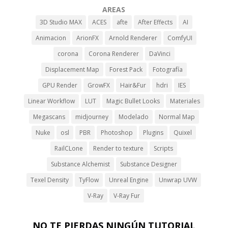
AREAS
3D Studio MAX
ACES
afte
After Effects
AI
Animacion
ArionFX
Arnold Renderer
ComfyUI
corona
Corona Renderer
DaVinci
Displacement Map
Forest Pack
Fotografía
GPU Render
GrowFX
Hair&Fur
hdri
IES
Linear Workflow
LUT
Magic Bullet Looks
Materiales
Megascans
midjourney
Modelado
Normal Map
Nuke
osl
PBR
Photoshop
Plugins
Quixel
RailCLone
Render to texture
Scripts
Substance Alchemist
Substance Designer
Texel Density
TyFlow
Unreal Engine
Unwrap UVW
V-Ray
V-Ray Fur
NO TE PIERDAS NINGÚN TUTORIAL