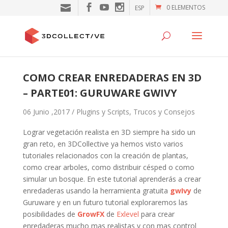
0 ELEMENTOS
ESP
COMO CREAR ENREDADERAS EN 3D
– PARTE01: GURUWARE GWIVY
06 Junio ,2017 /
Plugins y Scripts
,
Trucos y Consejos
Lograr vegetación realista en 3D siempre ha sido un
gran reto, en 3DCollective ya hemos visto varios
tutoriales relacionados con la creación de plantas,
como crear arboles, como distribuir césped o como
simular un bosque. En este tutorial aprenderás a crear
enredaderas usando la herramienta gratuita
gwIvy
de
Guruware y en un futuro tutorial exploraremos las
posibilidades de
GrowFX
de
Exlevel
para crear
enredaderas mucho mas realistas y con mas control