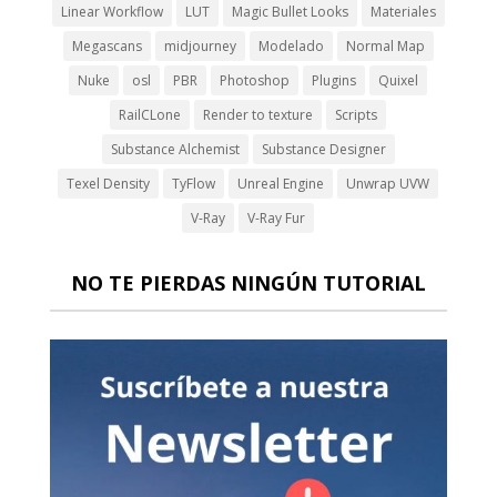
Linear Workflow
LUT
Magic Bullet Looks
Materiales
Megascans
midjourney
Modelado
Normal Map
Nuke
osl
PBR
Photoshop
Plugins
Quixel
RailCLone
Render to texture
Scripts
Substance Alchemist
Substance Designer
Texel Density
TyFlow
Unreal Engine
Unwrap UVW
V-Ray
V-Ray Fur
NO TE PIERDAS NINGÚN TUTORIAL