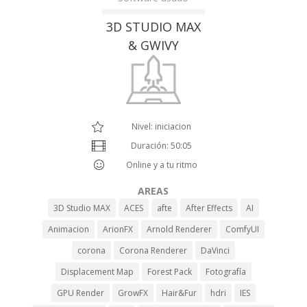
3D STUDIO MAX
& GWIVY
Nivel: iniciacion
Duración: 50:05
Online y a tu ritmo
AREAS
3D Studio MAX
ACES
afte
After Effects
AI
Animacion
ArionFX
Arnold Renderer
ComfyUI
corona
Corona Renderer
DaVinci
Displacement Map
Forest Pack
Fotografía
GPU Render
GrowFX
Hair&Fur
hdri
IES