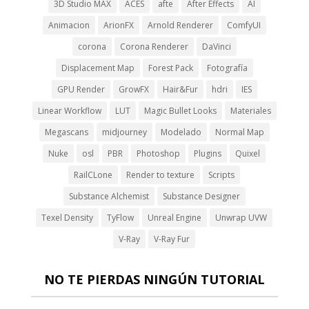
3D Studio MAX
ACES
afte
After Effects
AI
Animacion
ArionFX
Arnold Renderer
ComfyUI
corona
Corona Renderer
DaVinci
Displacement Map
Forest Pack
Fotografía
GPU Render
GrowFX
Hair&Fur
hdri
IES
Linear Workflow
LUT
Magic Bullet Looks
Materiales
Megascans
midjourney
Modelado
Normal Map
Nuke
osl
PBR
Photoshop
Plugins
Quixel
RailCLone
Render to texture
Scripts
Substance Alchemist
Substance Designer
Texel Density
TyFlow
Unreal Engine
Unwrap UVW
V-Ray
V-Ray Fur
NO TE PIERDAS NINGÚN TUTORIAL