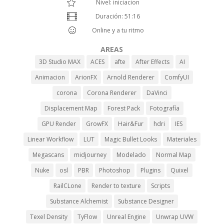
Nivel: iniciacion
Duración: 51:16
Online y a tu ritmo
AREAS
3D Studio MAX
ACES
afte
After Effects
AI
Animacion
ArionFX
Arnold Renderer
ComfyUI
corona
Corona Renderer
DaVinci
Displacement Map
Forest Pack
Fotografía
GPU Render
GrowFX
Hair&Fur
hdri
IES
Linear Workflow
LUT
Magic Bullet Looks
Materiales
Megascans
midjourney
Modelado
Normal Map
Nuke
osl
PBR
Photoshop
Plugins
Quixel
RailCLone
Render to texture
Scripts
Substance Alchemist
Substance Designer
Texel Density
TyFlow
Unreal Engine
Unwrap UVW