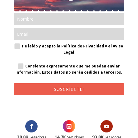
He leído y acepto la Política de Privacidad y el Aviso
Legal
Consiento expresamente que me puedan enviar
información. Estos datos no serán cedidos a terceros.
SUSCRÍBETE!
¡Al suscribirte recibirás un correo de bienvenida con un código
promocional!
38.8K
14.7K
93.8K
Seguidores
Seguidores
Seguidores