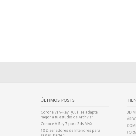
ÚLTIMOS POSTS
TIE
Corona vs V-Ray: ¿Cuál se adapta
3D M
mejor a tu estudio de ArchViz?
ÁRBO
Conoce V-Ray 7 para 3ds MAX
COMP
10 Diseñadores de Interiores para
FOR
seguir. Parte 1