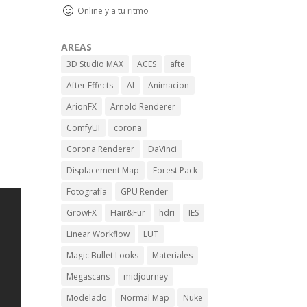
Online y a tu ritmo
AREAS
3D Studio MAX
ACES
afte
After Effects
AI
Animacion
ArionFX
Arnold Renderer
ComfyUI
corona
Corona Renderer
DaVinci
Displacement Map
Forest Pack
Fotografía
GPU Render
GrowFX
Hair&Fur
hdri
IES
Linear Workflow
LUT
Magic Bullet Looks
Materiales
Megascans
midjourney
Modelado
Normal Map
Nuke