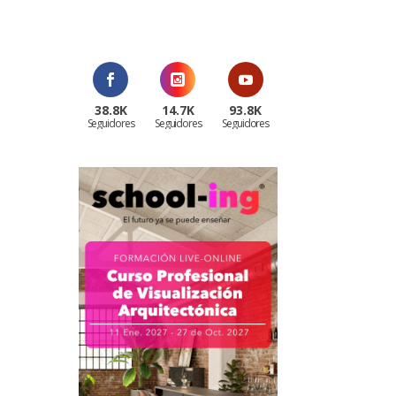
¡Al suscribirte recibirás un correo de
bienvenida con un código
promocional!
38.8K
14.7K
93.8K
Seguidores
Seguidores
Seguidores