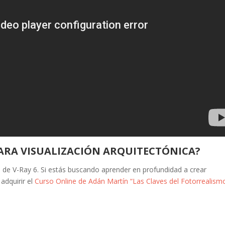
PARA VISUALIZACIÓN ARQUITECTÓNICA?
 de V-Ray 6. Si estás buscando aprender en profundidad a crear
dquirir el
Curso Online de Adán Martín “Las Claves del Fotorrealism