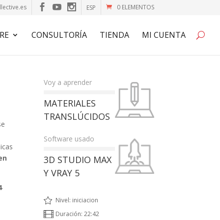
lective.es
0 ELEMENTOS
ESP
RE
CONSULTORÍA
TIENDA
MI CUENTA
Voy a aprender
MATERIALES
TRANSLÚCIDOS
se
5
Software usado
nicas
en
3D STUDIO MAX
Y VRAY 5
4
Nivel: iniciacion
Duración: 22:42