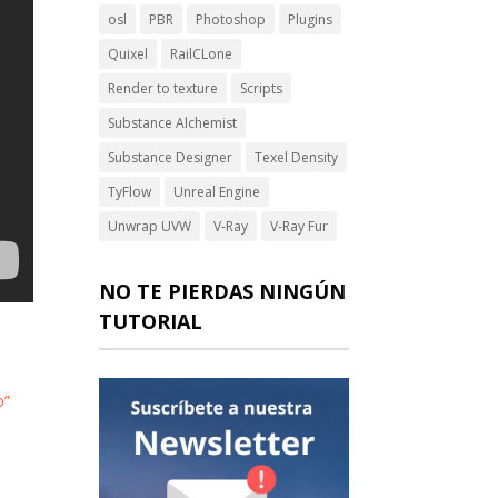
osl
PBR
Photoshop
Plugins
Quixel
RailCLone
Render to texture
Scripts
Substance Alchemist
Substance Designer
Texel Density
TyFlow
Unreal Engine
Unwrap UVW
V-Ray
V-Ray Fur
NO TE PIERDAS NINGÚN
TUTORIAL
o”