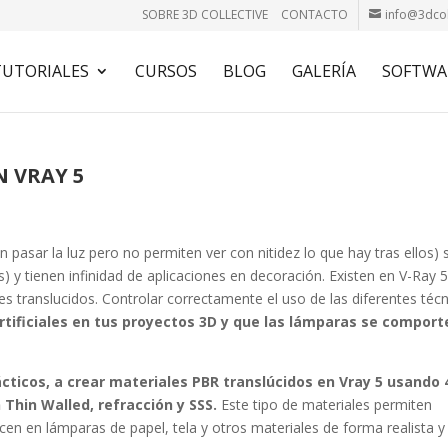
SOBRE 3D COLLECTIVE
CONTACTO
info@3dcol
TUTORIALES
CURSOS
BLOG
GALERÍA
SOFTWA
 VRAY 5
 pasar la luz pero no permiten ver con nitidez lo que hay tras ellos) 
s) y tienen infinidad de aplicaciones en decoración. Existen en V-Ray 
s translucidos. Controlar correctamente el uso de las diferentes téc
artificiales en tus proyectos 3D y que las lámparas se comport
cticos, a crear materiales PBR translúcidos en Vray 5 usando 
 Thin Walled, refracción y SSS.
Este tipo de materiales permiten
cen en lámparas de papel, tela y otros materiales de forma realista y