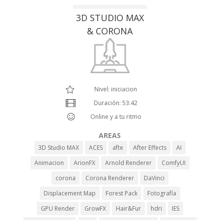
3D STUDIO MAX
& CORONA
Nivel: iniciacion
Duración: 53:42
Online y a tu ritmo
AREAS
3D Studio MAX
ACES
afte
After Effects
AI
Animacion
ArionFX
Arnold Renderer
ComfyUI
corona
Corona Renderer
DaVinci
Displacement Map
Forest Pack
Fotografía
GPU Render
GrowFX
Hair&Fur
hdri
IES