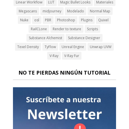
Linear Workflow
LUT
Magic Bullet Looks
Materiales
Megascans
midjourney
Modelado
Normal Map
Nuke
osl
PBR
Photoshop
Plugins
Quixel
RailCLone
Render to texture
Scripts
Substance Alchemist
Substance Designer
Texel Density
TyFlow
Unreal Engine
Unwrap UVW
V-Ray
V-Ray Fur
NO TE PIERDAS NINGÚN TUTORIAL