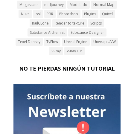
Megascans
midjourney
Modelado
Normal Map
Nuke
osl
PBR
Photoshop
Plugins
Quixel
RailCLone
Render to texture
Scripts
Substance Alchemist
Substance Designer
Texel Density
TyFlow
Unreal Engine
Unwrap UVW
V-Ray
V-Ray Fur
NO TE PIERDAS NINGÚN TUTORIAL