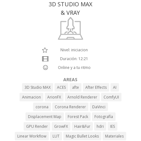
3D STUDIO MAX
& VRAY
Nivel: iniciacion
Duración: 12:21
Online y a tu ritmo
AREAS
3D Studio MAX
ACES
afte
After Effects
AI
Animacion
ArionFX
Arnold Renderer
ComfyUI
corona
Corona Renderer
DaVinci
Displacement Map
Forest Pack
Fotografía
GPU Render
GrowFX
Hair&Fur
hdri
IES
Linear Workflow
LUT
Magic Bullet Looks
Materiales