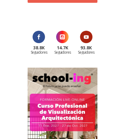
¡Al suscribirte recibirás un correo de
bienvenida con un código
promocional!
38.8K
14.7K
93.8K
Seguidores
Seguidores
Seguidores