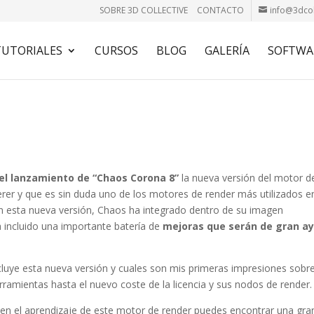
SOBRE 3D COLLECTIVE
CONTACTO
info@3dcol
TUTORIALES
CURSOS
BLOG
GALERÍA
SOFTWA
l lanzamiento de “Chaos Corona 8”
la nueva versión del motor d
er y que es sin duda uno de los motores de render más utilizados e
con esta nueva versión, Chaos ha integrado dentro de su imagen
 incluido una importante batería de
mejoras que serán de gran a
luye esta nueva versión y cuales son mis primeras impresiones sobre
rramientas hasta el nuevo coste de la licencia y sus nodos de render.
 en el aprendizaje de este motor de render puedes encontrar una gra