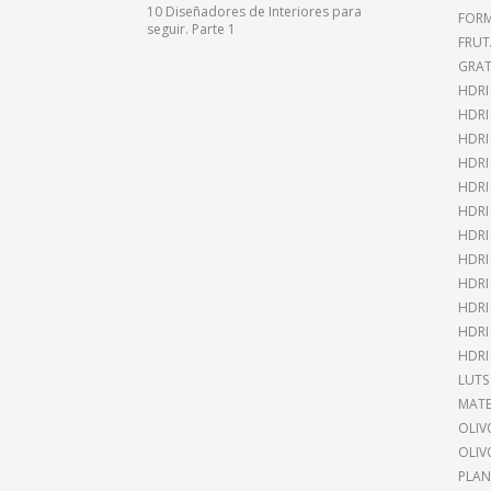
10 Diseñadores de Interiores para
FOR
seguir. Parte 1
FRUT
GRAT
HDRI
HDR
HDRI
HDRI
HDRI
HDRI
HDRI
HDRI
HDRI
HDRI
HDRI
HDRI
LUTS
MATE
OLIV
OLIV
PLAN