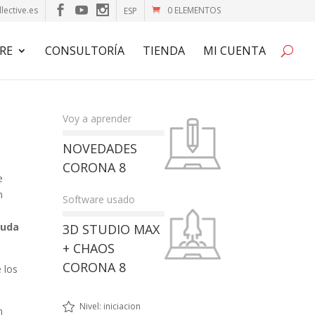
lective.es
0 ELEMENTOS
ESP
RE
CONSULTORÍA
TIENDA
MI CUENTA
Voy a aprender
NOVEDADES
CORONA 8
e
n
Software usado
yuda
3D STUDIO MAX
+ CHAOS
CORONA 8
 los
Nivel: iniciacion
n