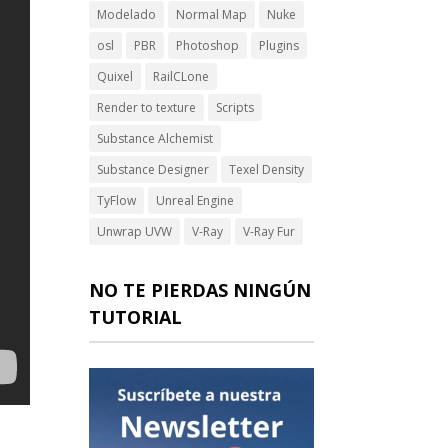
Modelado
Normal Map
Nuke
osl
PBR
Photoshop
Plugins
Quixel
RailCLone
Render to texture
Scripts
Substance Alchemist
Substance Designer
Texel Density
TyFlow
Unreal Engine
Unwrap UVW
V-Ray
V-Ray Fur
NO TE PIERDAS NINGÚN
TUTORIAL