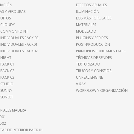
MACIÓN
EFECTOS VISUALES
AS Y VERDURAS
ILUMINACIÓN
UITOS
LOS MÁS POPULARES
 CLOUDY
MATERIALES
I COMMONPOINT
MODELADO
 INDIVIDUALES PACK 03
PLUGINS Y SCRIPTS
 INDIVIDUALES PACK01
POST-PRODUCCIÓN
 INDIVIDUALES PACK02
PRINCIPIOS FUNDAMENTALES
 NIGHT
TÉCNICAS DE RENDER
 PACK 01
TEXTURIZADO
 PACK 02
TRUCOS Y CONSEJOS
 PACK 03
UNREAL ENGINE
 STUDIO
V-RAY
 SUNNY
WORKFLOW Y ORGANIZACIÓN
 SUNSET
RIALES MADERA
O01
O02
TAS DE INTERIOR PACK 01