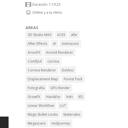
Duración: 1:10:23
Online y a tu ritmo
AREAS
3D Studio MAX
ACES
afte
After Effects
AI
Animacion
ArionFX
Arnold Renderer
ComfyUI
corona
Corona Renderer
DaVinci
Displacement Map
Forest Pack
Fotografía
GPU Render
GrowFX
Hair&Fur
hdri
IES
Linear Workflow
LUT
Magic Bullet Looks
Materiales
Megascans
midjourney