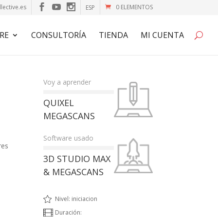
lective.es
0 ELEMENTOS
ESP
RE
CONSULTORÍA
TIENDA
MI CUENTA
Voy a aprender
QUIXEL
MEGASCANS
Software usado
res
3D STUDIO MAX
& MEGASCANS
Nivel: iniciacion
Duración: