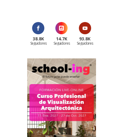
¡Al suscribirte recibirás un correo de
bienvenida con un código
promocional!
38.8K
14.7K
93.8K
Seguidores
Seguidores
Seguidores