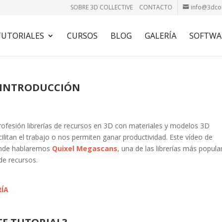
SOBRE 3D COLLECTIVE
CONTACTO
info@3dcol
TUTORIALES
CURSOS
BLOG
GALERÍA
SOFTWA
: INTRODUCCIÓN
ofesión librerías de recursos en 3D con materiales y modelos 3D
itan el trabajo o nos permiten ganar productividad. Este vídeo de
donde hablaremos
Quixel Megascans
, una de las librerías más popula
de recursos.
RÍA