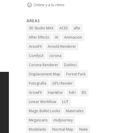
Online y a tu ritmo
AREAS
3D Studio MAX
ACES
afte
After Effects
AI
Animacion
ArionFX
Arnold Renderer
ComfyUI
corona
Corona Renderer
DaVinci
Displacement Map
Forest Pack
Fotografía
GPU Render
GrowFX
Hair&Fur
hdri
IES
Linear Workflow
LUT
Magic Bullet Looks
Materiales
Megascans
midjourney
Modelado
Normal Map
Nuke