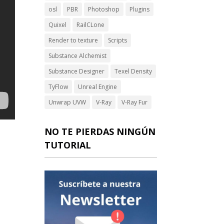
osl
PBR
Photoshop
Plugins
Quixel
RailCLone
Render to texture
Scripts
Substance Alchemist
Substance Designer
Texel Density
TyFlow
Unreal Engine
Unwrap UVW
V-Ray
V-Ray Fur
NO TE PIERDAS NINGÚN
TUTORIAL