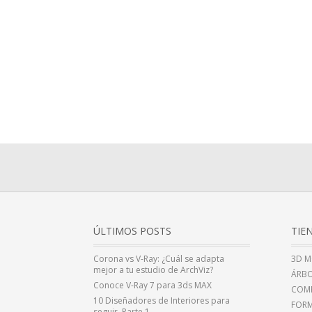
ÚLTIMOS POSTS
TIE
Corona vs V-Ray: ¿Cuál se adapta
3D M
mejor a tu estudio de ArchViz?
ÁRBO
Conoce V-Ray 7 para 3ds MAX
COMP
10 Diseñadores de Interiores para
FOR
seguir. Parte 1