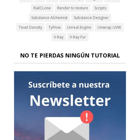
RailCLone
Render to texture
Scripts
Substance Alchemist
Substance Designer
Texel Density
TyFlow
Unreal Engine
Unwrap UVW
V-Ray
V-Ray Fur
NO TE PIERDAS NINGÚN TUTORIAL