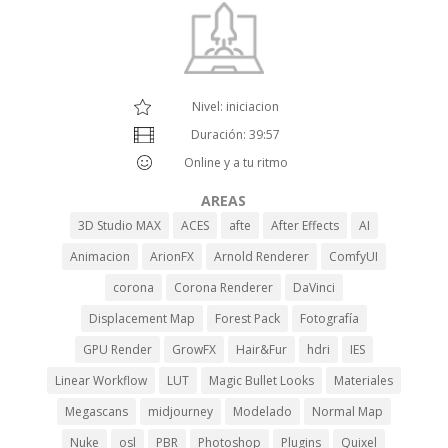
Nivel: iniciacion
Duración: 39:57
Online y a tu ritmo
AREAS
3D Studio MAX
ACES
afte
After Effects
AI
Animacion
ArionFX
Arnold Renderer
ComfyUI
corona
Corona Renderer
DaVinci
Displacement Map
Forest Pack
Fotografía
GPU Render
GrowFX
Hair&Fur
hdri
IES
Linear Workflow
LUT
Magic Bullet Looks
Materiales
Megascans
midjourney
Modelado
Normal Map
Nuke
osl
PBR
Photoshop
Plugins
Quixel