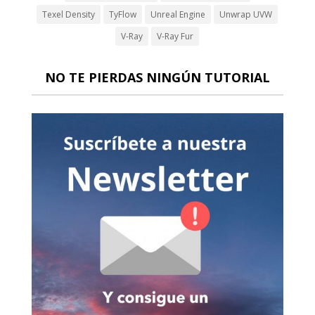
Texel Density
TyFlow
Unreal Engine
Unwrap UVW
V-Ray
V-Ray Fur
NO TE PIERDAS NINGÚN TUTORIAL