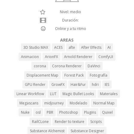
Nivel: medio
Duración:
Online y a tu ritmo
AREAS
3D Studio MAX
ACES
afte
After Effects
AI
Animacion
ArionFX
Arnold Renderer
ComfyUI
corona
Corona Renderer
DaVinci
Displacement Map
Forest Pack
Fotografía
GPU Render
GrowFX
Hair&Fur
hdri
IES
Linear Workflow
LUT
Magic Bullet Looks
Materiales
Megascans
midjourney
Modelado
Normal Map
Nuke
osl
PBR
Photoshop
Plugins
Quixel
RailCLone
Render to texture
Scripts
Substance Alchemist
Substance Designer