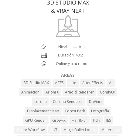
3D STUDIO MAX
& VRAY NEXT
Nivel: iniciacion
Duración: 43:21
Online y a tu ritmo
AREAS
3D Studio MAX
ACES
afte
After Effects
AI
Animacion
ArionFX
Arnold Renderer
ComfyUI
corona
Corona Renderer
DaVinci
Displacement Map
Forest Pack
Fotografía
GPU Render
GrowFX
Hair&Fur
hdri
IES
Linear Workflow
LUT
Magic Bullet Looks
Materiales