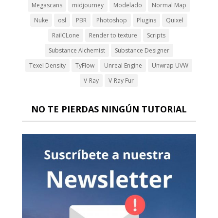
Megascans
midjourney
Modelado
Normal Map
Nuke
osl
PBR
Photoshop
Plugins
Quixel
RailCLone
Render to texture
Scripts
Substance Alchemist
Substance Designer
Texel Density
TyFlow
Unreal Engine
Unwrap UVW
V-Ray
V-Ray Fur
NO TE PIERDAS NINGÚN TUTORIAL